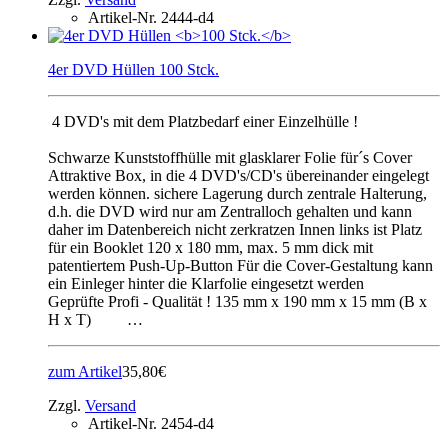
Artikel-Nr.
2444-d4
4er DVD Hüllen 100 Stck.
4 DVD's mit dem Platzbedarf einer Einzelhülle !
Schwarze Kunststoffhülle mit glasklarer Folie für´s Cover
Attraktive Box, in die 4 DVD's/CD's übereinander eingelegt
werden können. sichere Lagerung durch zentrale Halterung,
d.h. die DVD wird nur am Zentralloch gehalten und kann
daher im Datenbereich nicht zerkratzen Innen links ist Platz
für ein Booklet 120 x 180 mm, max. 5 mm dick mit
patentiertem Push-Up-Button Für die Cover-Gestaltung kann
ein Einleger hinter die Klarfolie eingesetzt werden
Geprüfte Profi - Qualität ! 135 mm x 190 mm x 15 mm (B x
H x T) …
zum Artikel
35,80€
Zzgl.
Versand
Artikel-Nr.
2454-d4