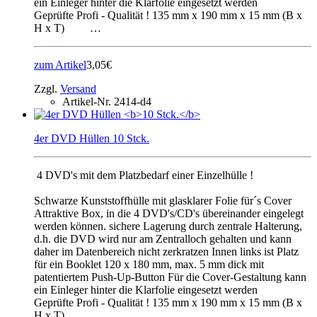
ein Einleger hinter die Klarfolie eingesetzt werden
Geprüfte Profi - Qualität ! 135 mm x 190 mm x 15 mm (B x
H x T) …
zum Artikel
3,05€
Zzgl.
Versand
Artikel-Nr.
2414-d4
4er DVD Hüllen 10 Stck.
4 DVD's mit dem Platzbedarf einer Einzelhülle !
Schwarze Kunststoffhülle mit glasklarer Folie für´s Cover
Attraktive Box, in die 4 DVD's/CD's übereinander eingelegt
werden können. sichere Lagerung durch zentrale Halterung,
d.h. die DVD wird nur am Zentralloch gehalten und kann
daher im Datenbereich nicht zerkratzen Innen links ist Platz
für ein Booklet 120 x 180 mm, max. 5 mm dick mit
patentiertem Push-Up-Button Für die Cover-Gestaltung kann
ein Einleger hinter die Klarfolie eingesetzt werden
Geprüfte Profi - Qualität ! 135 mm x 190 mm x 15 mm (B x
H x T) …