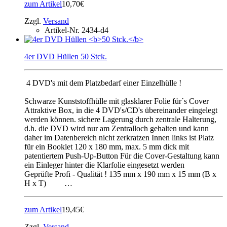
zum Artikel
10,70€
Zzgl.
Versand
Artikel-Nr.
2434-d4
4er DVD Hüllen 50 Stck.
4 DVD's mit dem Platzbedarf einer Einzelhülle !
Schwarze Kunststoffhülle mit glasklarer Folie für´s Cover
Attraktive Box, in die 4 DVD's/CD's übereinander eingelegt
werden können. sichere Lagerung durch zentrale Halterung,
d.h. die DVD wird nur am Zentralloch gehalten und kann
daher im Datenbereich nicht zerkratzen Innen links ist Platz
für ein Booklet 120 x 180 mm, max. 5 mm dick mit
patentiertem Push-Up-Button Für die Cover-Gestaltung kann
ein Einleger hinter die Klarfolie eingesetzt werden
Geprüfte Profi - Qualität ! 135 mm x 190 mm x 15 mm (B x
H x T) …
zum Artikel
19,45€
Zzgl.
Versand