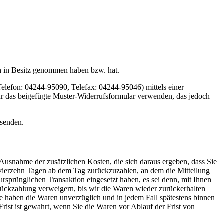
ren in Besitz genommen haben bzw. hat.
efon: 04244-95090, Telefax: 04244-95046) mittels einer
für das beigefügte Muster-Widerrufsformular verwenden, das jedoch
bsenden.
 Ausnahme der zusätzlichen Kosten, die sich daraus ergeben, dass Sie
n vierzehn Tagen ab dem Tag zurückzuzahlen, an dem die Mitteilung
ursprünglichen Transaktion eingesetzt haben, es sei denn, mit Ihnen
Rückzahlung verweigern, bis wir die Waren wieder zurückerhalten
ie haben die Waren unverzüglich und in jedem Fall spätestens binnen
rist ist gewahrt, wenn Sie die Waren vor Ablauf der Frist von