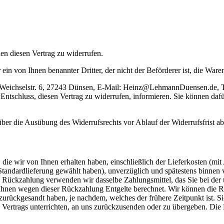
n diesen Vertrag zu widerrufen.
 ein von Ihnen benannter Dritter, der nicht der Beförderer ist, die Wa
Weichselstr. 6, 27243 Dünsen, E-Mail: Heinz@LehmannDuensen.de, Tel
n Entschluss, diesen Vertrag zu widerrufen, informieren. Sie können da
 über die Ausübung des Widerrufsrechts vor Ablauf der Widerrufsfrist a
die wir von Ihnen erhalten haben, einschließlich der Lieferkosten (mit
e Standardlieferung gewählt haben), unverzüglich und spätestens binne
se Rückzahlung verwenden wir dasselbe Zahlungsmittel, das Sie bei der 
 Ihnen wegen dieser Rückzahlung Entgelte berechnet. Wir können die 
zurückgesandt haben, je nachdem, welches der frühere Zeitpunkt ist. S
Vertrags unterrichten, an uns zurückzusenden oder zu übergeben. Die F